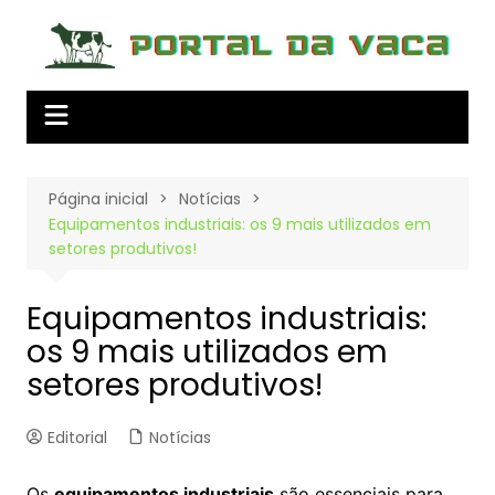
Ir
para
o
conteúdo
Página inicial
Notícias
Equipamentos industriais: os 9 mais utilizados em
setores produtivos!
Equipamentos industriais:
os 9 mais utilizados em
setores produtivos!
Editorial
Notícias
Os
equipamentos industriais
são essenciais para