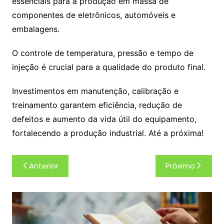
essenciais para a produção em massa de
componentes de eletrônicos, automóveis e
embalagens.
O controle de temperatura, pressão e tempo de
injeção é crucial para a qualidade do produto final.
Investimentos em manutenção, calibração e
treinamento garantem eficiência, redução de
defeitos e aumento da vida útil do equipamento,
fortalecendo a produção industrial. Até a próxima!
Navegação
Anterior
Próximo
de
Post