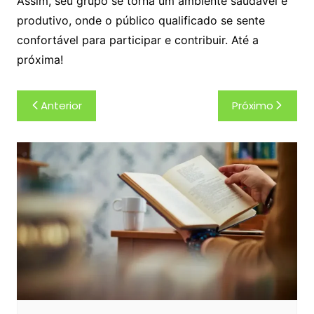
Assim, seu grupo se torna um ambiente saudável e
produtivo, onde o público qualificado se sente
confortável para participar e contribuir. Até a
próxima!
Navegação
Anterior
Próximo
de
Post