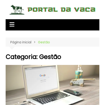
Ir
para
o
conteúdo
Página inicial
Gestão
Categoria:
Gestão