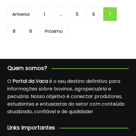
Paginação
Anterior
1
…
5
6
7
de
posts
8
9
Próximo
Quem somos?
O
Portal da Vaca
é o seu destino definitivo para
informações sobre bovinos, agropecuária e
pecuária. Nosso objetivo é conectar produtores,
estudantes e entusiastas do setor com conteúdo
atualizado, confiável e de qualidade!
Links importantes